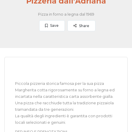
Pizzeria dall’Adriana
Pizza in forno a legna dal 1969
Save
Share
Piccola pizzeria storica famosa per la sua pizza
Margherita cotta rigorosamente su forno a legna ed
incartata nella caratteristica carta assorbente gialla.
Una pizza che racchiude tutta la tradizione pizzaiola
tramandata da tre generazioni.
La qualità degli ingredienti è garantita con prodotti
locali selezionati e genuini.
PER INFO E PRENOTAZIONI