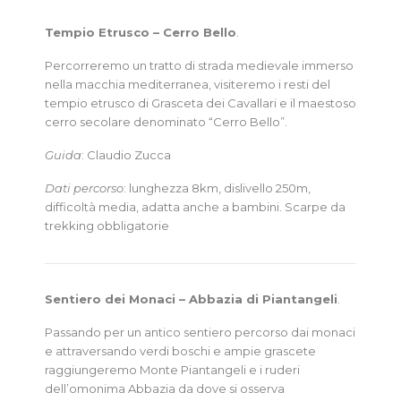
Tempio Etrusco – Cerro Bello
.
Percorreremo un tratto di strada medievale immerso
nella macchia mediterranea, visiteremo i resti del
tempio etrusco di Grasceta dei Cavallari e il maestoso
cerro secolare denominato “Cerro Bello”.
Guida
: Claudio Zucca
Dati percorso
: lunghezza 8km, dislivello 250m,
difficoltà media, adatta anche a bambini. Scarpe da
trekking obbligatorie
Sentiero dei Monaci – Abbazia di Piantangeli
.
Passando per un antico sentiero percorso dai monaci
e attraversando verdi boschi e ampie grascete
raggiungeremo Monte Piantangeli e i ruderi
dell’omonima Abbazia da dove si osserva