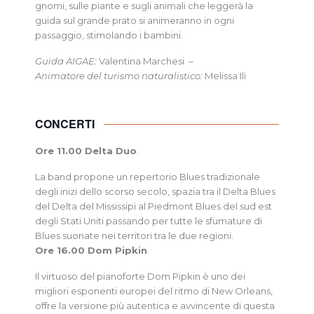
gnomi, sulle piante e sugli animali che leggerà la
guida sul grande prato si animeranno in ogni
passaggio, stimolando i bambini.
Guida AIGAE:
Valentina Marchesi –
Animatore del turismo naturalistico:
Melissa Ili
CONCERTI
Ore 11.00 Delta Duo
.
La band propone un repertorio Blues tradizionale
degli inizi dello scorso secolo, spazia tra il Delta Blues
del Delta del Mississipi al Piedmont Blues del sud est
degli Stati Uniti passando per tutte le sfumature di
Blues suonate nei territori tra le due regioni.
Ore 16.00 Dom Pipkin
.
Il virtuoso del pianoforte Dom Pipkin è uno dei
migliori esponenti europei del ritmo di New Orleans,
offre la versione più autentica e avvincente di questa