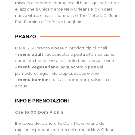
miscela altamente contagiosa di blues, gospel, street
e jazz che è unicamente New Orleans. Pipkin darà
nuova vita ai classici suoni funk di The Meters, Dr John,
Fats Domino e Professor Longhair.
PRANZO
Dalle 12.30 pranzo a base di prodotti tipici locali
–
menù adulti:
acquacotta o pasta all’amatriciana,
carne alla brace e insalata, dolci tipici, acqua e vino
–
menù vegetariano
: acquacotta o pasta al
pomodoro, fagioli, dolci tipici, acqua e vino
–
menù bambini
: pasta al pomodoro, salsiccia e
acqua
INFO E PRENOTAZIONI
Ore 16.00 Dom Pipkin
.
Il virtuoso del pianoforte Dom Pipkin è uno dei
migliori esponenti europei del ritmo di New Orleans,