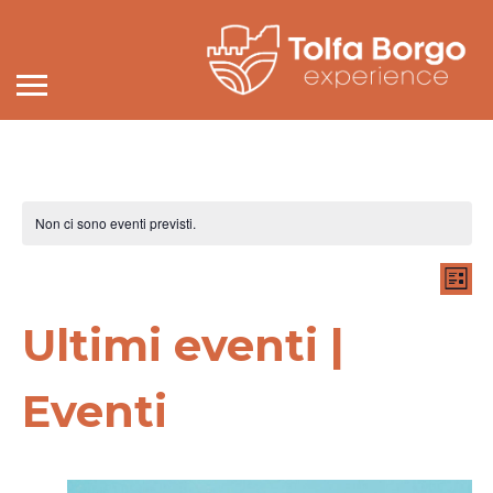
Non ci sono eventi previsti.
Eve
Vi
Lis
Vis
Seleziona
Na
la
Nav
Ultimi eventi |
data.
Eventi